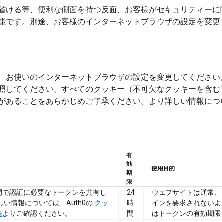
省ける等、便利な側面を持つ反面、お客様がセキュリティーに
能です。別途、お客様のインターネットブラウザの設定を変更
、お使いのインターネットブラウザの設定を変更してください
照してください。すべてのクッキー（不可欠なクッキーを含む
ことをあらかじめご了承ください。より詳しい情報については、www
有
効
使用目的
期
限
間で認証に必要なトークンを共有し
24
ウェブサイトは通常、
しい情報については、Auth0の
クッ
時
インを要求されないよ
法
よりご確認ください。
間
はトークンの有効期限